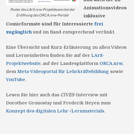
Animationsvideos
Poster des LArS.nrw-Projektteams bei der
Eröffnung des ORCA.nrw-Portals
inklusive
Comicformate sind für Interessierte
frei
zugänglich
und im Band entsprechend verlinkt.
Eine Übersicht und Kurz-Erläuterung zu allen Videos
und Lerneinheiten finden Sie auf der
LArS-
Projektwebsite
, auf der Landesplattform
ORCA.nrw
,
dem
Meta-Videoportal für Lehrkräftebildung
sowie
YouTube
.
Lesen Sie hier auch das
CIVES
-Interview mit
Dorothee Gronostay und Frederik Heyen zum
Konzept des digitalen Lehr-/Lernmaterials.