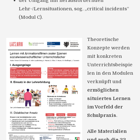
der Umgang mit herausfordernden
Lehr-/Lernsituationen, sog. „critical incidents“
(Modul C).
Theoretische
Konzepte werden
mit konkreten
Unterrichtsbeispie
len in den Modulen
verknüpft und
ermöglichen
situiertes Lernen
im Vorfeld der
Schulpraxis
.
Alle Materialien
und auch die 22