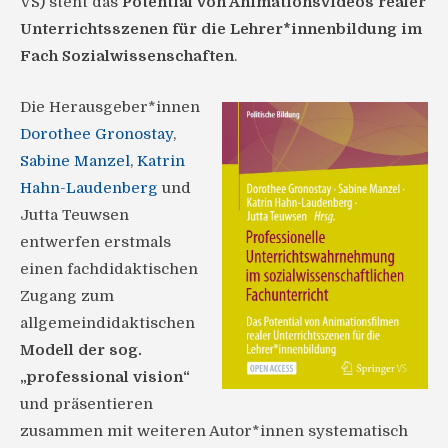
VS) steht das
Potential von Animationsvideos realer
Unterrichtsszenen für die Lehrer*innenbildung im
Fach Sozialwissenschaften
.
Die Herausgeber*innen
Dorothee Gronostay
,
Sabine Manzel
,
Katrin
Hahn-Laudenberg
und
Jutta Teuwsen
entwerfen erstmals
einen fachdidaktischen
Zugang zum
allgemeindidaktischen
Modell der sog.
„professional vision“
und präsentieren
zusammen mit weiteren Autor*innen systematisch